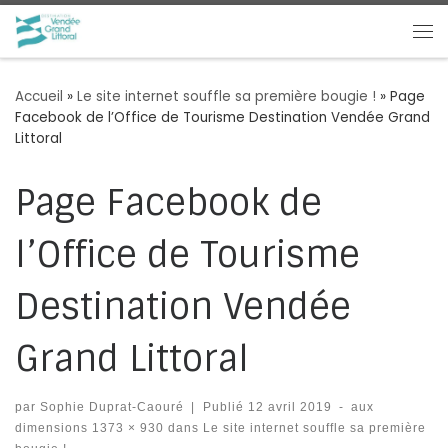
Passer au contenu
Me
Accueil
»
Le site internet souffle sa première bougie !
»
Page
Facebook de l’Office de Tourisme Destination Vendée Grand
Littoral
Page Facebook de
l’Office de Tourisme
Destination Vendée
Grand Littoral
par
Sophie Duprat-Caouré
|
Publié
12 avril 2019
-
aux
dimensions
1373 × 930
dans
Le site internet souffle sa première