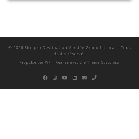
© 2026
Site pro Destination Vendée Grand Littoral
– Tous
droits réservés
Propulsé par
WP
– Réalisé avec the
Thème Customizr