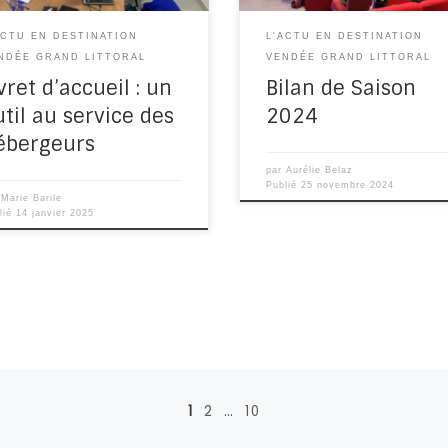
ACTU EN DESTINATION
L'ACTU EN DESTINATION
NDÉE GRAND LITTORAL
VENDÉE GRAND LITTORAL
vret d’accueil : un
Bilan de Saison
util au service des
2024
ébergeurs
par
Aurélie Belaz
Publié
25 novembre 2024
r
Marie Barile
lié
14 janvier 2025
1
2
…
10