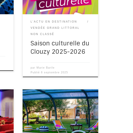
culturel du Clouzy : […]
L'ACTU EN DESTINATION
VENDÉE GRAND LITTORAL
NON CLASSÉ
Saison culturelle du
Clouzy 2025-2026
par
Marie Barile
Publié
6 septembre 2025
ion
Une loi qui intervient sur le volet
ait
fiscal … Après des mois de
els
tractations, le feuilleton de la loi
 pour
de […]