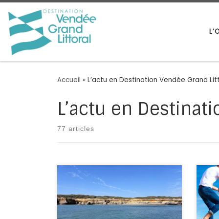
Passer au contenu
L’
Accueil
»
L’actu en Destination Vendée Grand Lit
L’actu en Destinati
77 articles
Retour sur les éductours 2026
Vend
destination vendée grand littoral
de t
UN DOUBLE OBJECTIF Dans le
Grâc
cadre de sa mission d’animation
accè