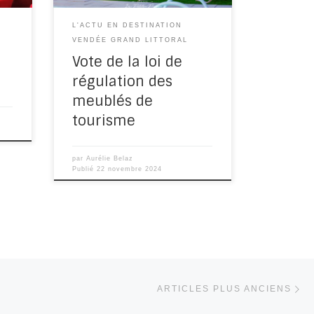
L'ACTU EN DESTINATION
VENDÉE GRAND LITTORAL
Vote de la loi de
régulation des
meublés de
tourisme
par
Aurélie Belaz
Publié
22 novembre 2024
Ar
ARTICLES PLUS ANCIENS