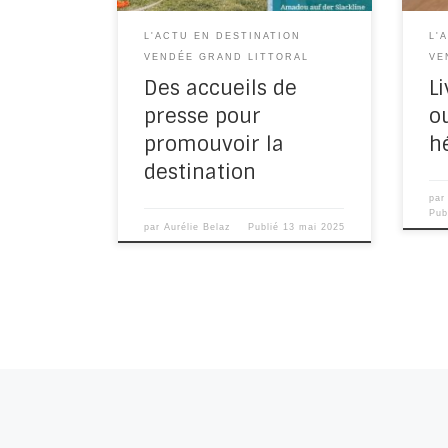
L'ACTU EN DESTINATION
L'
VENDÉE GRAND LITTORAL
VE
Des accueils de
Li
presse pour
o
promouvoir la
h
destination
pa
Pub
par
Aurélie Belaz
Publié
13 mai 2025
Navigation dans les articles