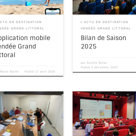
professionnels […]
ACTU EN DESTINATION
L'ACTU EN DESTINATION
NDÉE GRAND LITTORAL
VENDÉE GRAND LITTORAL
pplication mobile
Bilan de Saison
endée Grand
2025
ttoral
par
Aurélie Belaz
Publié
2 décembre 2025
r
Marie Barile
Publié
17 avril 2026
L’Office de Tourisme Destinat
 du Bilan de Saison, plusieurs
Vendée Grand Littoral réuniss
ets ont été présentés et
jeudi dernier les professionn
oncés pour 2025, notamment
du tourisme de son territoire
réation d’une trame […]
dresser le […]