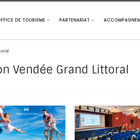
OFFICE DE TOURISME
PARTENARIAT
ACCOMPAGNEM
toral
on Vendée Grand Littoral
ée Grand Littoral « L’office
Les tendances clés de la sai
ourisme dans la poche »
2025 L’année 2025 en Pays de
e à cette appli, vous aurez
Loire est jugée positive pour s
s facilement à une multitude