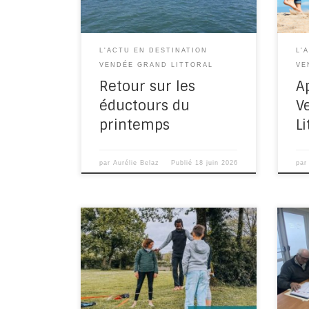
du […]
[…]
L'ACTU EN DESTINATION
L'
VENDÉE GRAND LITTORAL
VE
Retour sur les
A
éductours du
V
printemps
Li
par
Aurélie Belaz
Publié
18 juin 2026
pa
Un travail en collaboration avec
Lors
Vendée Expansion L‘Office de
proj
Tourisme Destination Vendée
ann
Grand Littoral s’associe tous les
la c
ans aux accueils […]