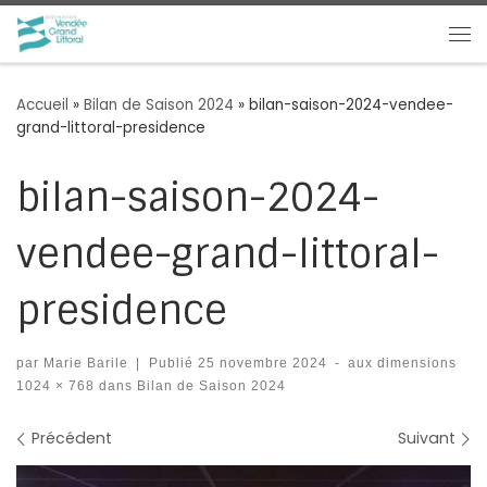
Passer au contenu
Me
Accueil
»
Bilan de Saison 2024
»
bilan-saison-2024-vendee-
grand-littoral-presidence
bilan-saison-2024-
vendee-grand-littoral-
presidence
par
Marie Barile
|
Publié
25 novembre 2024
-
aux dimensions
1024 × 768
dans
Bilan de Saison 2024
Navigation des images
Précédent
Suivant