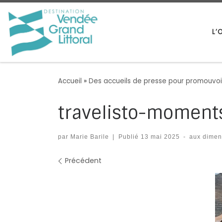
Passer au contenu
L’
Accueil
»
Des accueils de presse pour promouvoir
travelisto-moment
par
Marie Barile
|
Publié
13 mai 2025
-
aux dimen
Navigation des images
Précédent