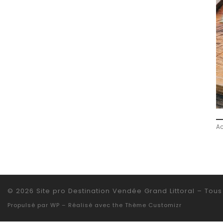
Ac
© 2026
Site pro Destination Vendée Grand Littoral
– Tous 
Propulsé par
WP
– Réalisé avec the
Thème Customizr