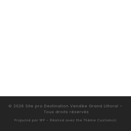
© 2026
Site pro Destination Vendée Grand Littoral
–
Tous droits réservés
Propulsé par
WP
– Réalisé avec the
Thème Customizr