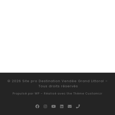
© 2026
Site pro Destination Vendée Grand Littoral
–
Tous droits réservés
Propulsé par
WP
– Réalisé avec the
Thème Customizr