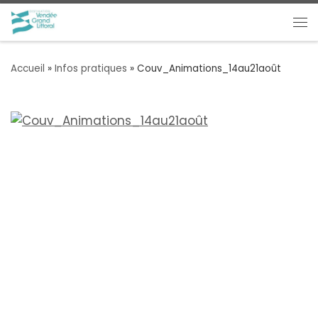
Passer au contenu
Me
Accueil
»
Infos pratiques
»
Couv_Animations_14au21août