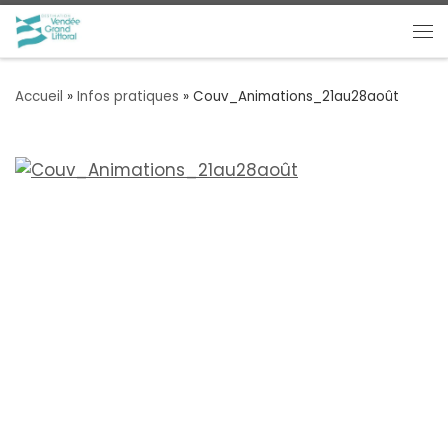
Passer au contenu
Me
Accueil
»
Infos pratiques
»
Couv_Animations_21au28août