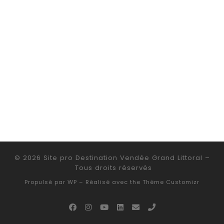
© 2026
Site pro Destination Vendée Grand Littoral
–
Tous droits réservés
Propulsé par
WP
– Réalisé avec the
Thème Customizr