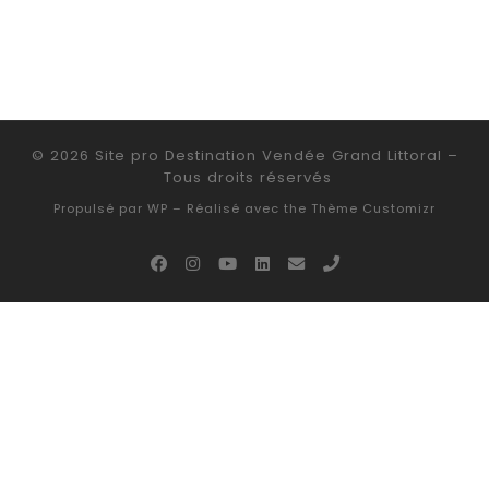
© 2026
Site pro Destination Vendée Grand Littoral
–
Tous droits réservés
Propulsé par
WP
– Réalisé avec the
Thème Customizr