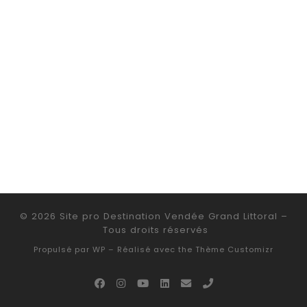
© 2026
Site pro Destination Vendée Grand Littoral
–
Tous droits réservés
Propulsé par
WP
– Réalisé avec the
Thème Customizr