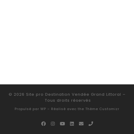
© 2026
Site pro Destination Vendée Grand Littoral
–
Tous droits réservés
Propulsé par
WP
– Réalisé avec the
Thème Customizr