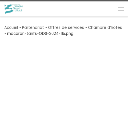
Passer au contenu
Me
Accueil
»
Partenariat
»
Offres de services
»
Chambre d’hôtes
»
macaron-tarifs-ODS-2024-115.png