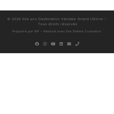
© 2026
Site pro Destination Vendée Grand Littoral
–
Tous droits réservés
Propulsé par
WP
– Réalisé avec the
Thème Customizr