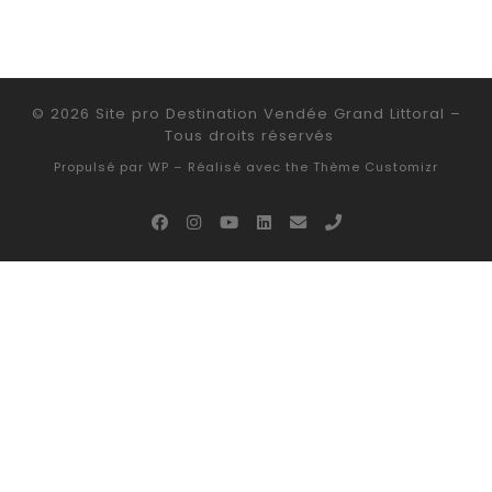
© 2026
Site pro Destination Vendée Grand Littoral
–
Tous droits réservés
Propulsé par
WP
– Réalisé avec the
Thème Customizr