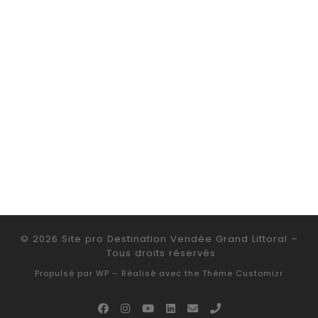
© 2026
Site pro Destination Vendée Grand Littoral
–
Tous droits réservés
Propulsé par
WP
– Réalisé avec the
Thème Customizr