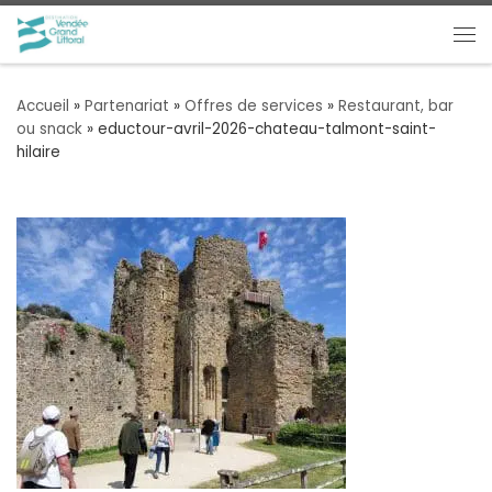
Passer au contenu
Me
Accueil
»
Partenariat
»
Offres de services
»
Restaurant, bar
ou snack
»
eductour-avril-2026-chateau-talmont-saint-
hilaire