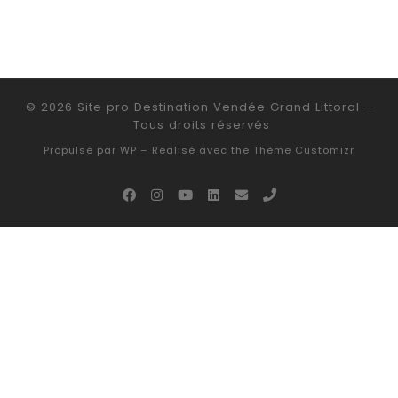
© 2026
Site pro Destination Vendée Grand Littoral
–
Tous droits réservés
Propulsé par
WP
– Réalisé avec the
Thème Customizr