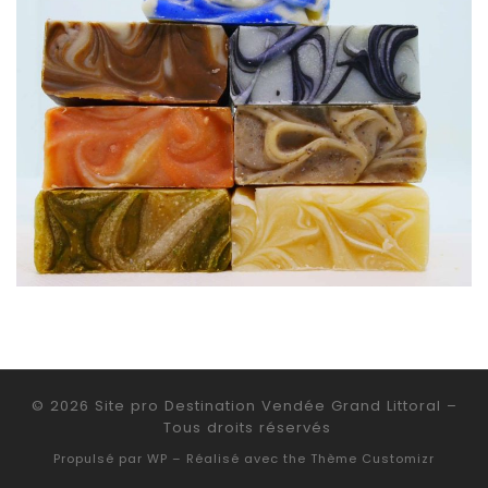
© 2026
Site pro Destination Vendée Grand Littoral
–
Tous droits réservés
Propulsé par
WP
– Réalisé avec the
Thème Customizr