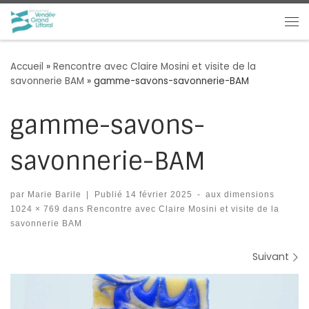
Passer au contenu
Me
Accueil
»
Rencontre avec Claire Mosini et visite de la
savonnerie BAM
»
gamme-savons-savonnerie-BAM
gamme-savons-
savonnerie-BAM
par
Marie Barile
|
Publié
14 février 2025
-
aux dimensions
1024 × 769
dans
Rencontre avec Claire Mosini et visite de la
savonnerie BAM
Navigation des images
Suivant