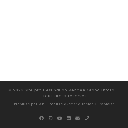
© 2026
Site pro Destination Vendée Grand Littoral
–
Tous droits réservés
Propulsé par
WP
– Réalisé avec the
Thème Customizr