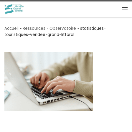
Passer au contenu
Me
Accueil
»
Ressources
»
Observatoire
»
statistiques-
touristiques-vendee-grand-littoral