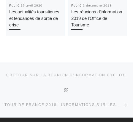
Publié
17 avril 2020
Publié
6 décembre 2018
Les actualités touristiques
Les réunions d’information
et tendances de sortie de
2019 de l’Office de
crise
Tourisme
Article précédent
Parcourir les articles
RETOUR SUR LA RÉUNION D’INFORMATION CYCLOTOURISME ET TOURISME ADAPTÉ
RETOUR À LA LISTE DES 
Ar
TOUR DE FRANCE 2018 : INFORMATIONS SUR LES CONDITIONS DE CIRCULATION
© 2026
Site pro Destination Vendée Grand Littoral
– Tous