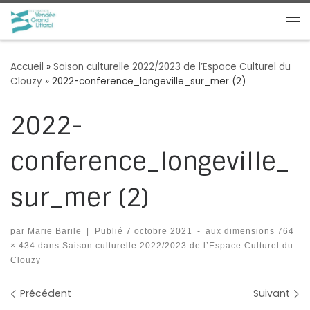
Passer au contenu
Me
Accueil
»
Saison culturelle 2022/2023 de l’Espace Culturel du
Clouzy
»
2022-conference_longeville_sur_mer (2)
2022-
conference_longeville_
sur_mer (2)
par
Marie Barile
|
Publié
7 octobre 2021
-
aux dimensions
764
× 434
dans
Saison culturelle 2022/2023 de l’Espace Culturel du
Clouzy
Navigation des images
Précédent
Suivant