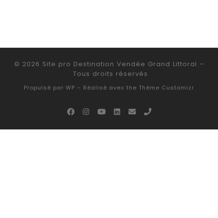
© 2026
Site pro Destination Vendée Grand Littoral
–
Tous droits réservés
Propulsé par
WP
– Réalisé avec the
Thème Customizr