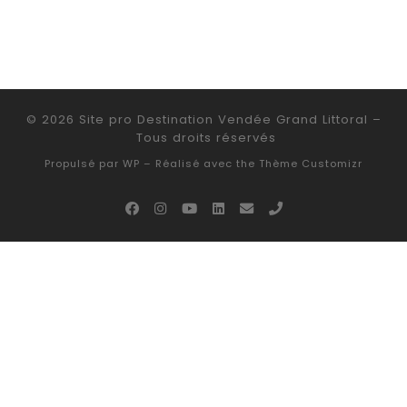
© 2026
Site pro Destination Vendée Grand Littoral
–
Tous droits réservés
Propulsé par
WP
– Réalisé avec the
Thème Customizr