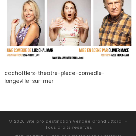
cachottiers-theatre-piece-comedie-
longeville-sur-mer
© 2026
Site pro Destination Vendée Grand Littoral
–
Tous droits réservés
Propulsé par
WP
– Réalisé avec the
Thème Customizr