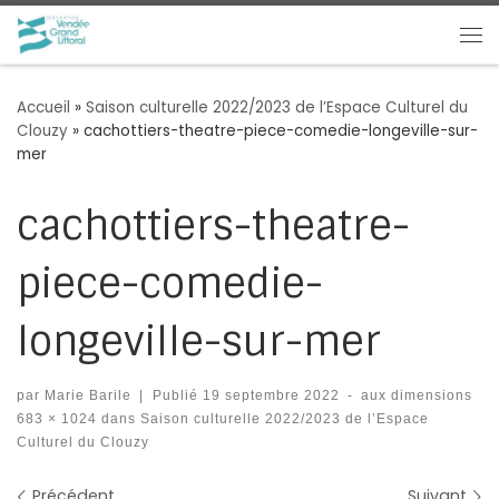
Passer au contenu
Me
Accueil
»
Saison culturelle 2022/2023 de l’Espace Culturel du
Clouzy
»
cachottiers-theatre-piece-comedie-longeville-sur-
mer
cachottiers-theatre-
piece-comedie-
longeville-sur-mer
par
Marie Barile
|
Publié
19 septembre 2022
-
aux dimensions
683 × 1024
dans
Saison culturelle 2022/2023 de l’Espace
Culturel du Clouzy
Précédent
Suivant