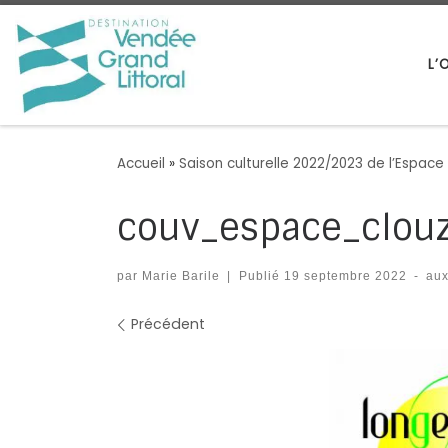
Passer au contenu
L’
Accueil
»
Saison culturelle 2022/2023 de l’Espace
couv_espace_clou
par
Marie Barile
|
Publié
19 septembre 2022
-
aux
Navigation des images
Précédent