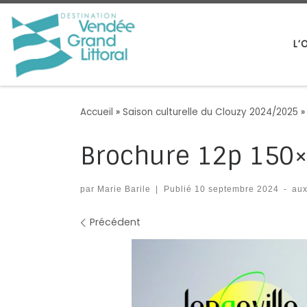
Passer au contenu
L’
Accueil
»
Saison culturelle du Clouzy 2024/2025
»
Brochure 12p 150
par
Marie Barile
|
Publié
10 septembre 2024
-
aux
Navigation des images
Précédent