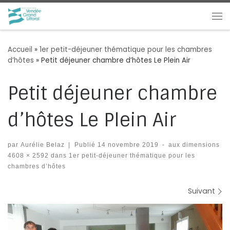
Passer au contenu
Me
Accueil
»
1er petit-déjeuner thématique pour les chambres
d’hôtes
»
Petit déjeuner chambre d’hôtes Le Plein Air
Petit déjeuner chambre
d’hôtes Le Plein Air
par
Aurélie Belaz
|
Publié
14 novembre 2019
-
aux dimensions
4608 × 2592
dans
1er petit-déjeuner thématique pour les
chambres d’hôtes
Navigation des images
Suivant