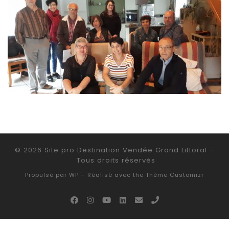
© 2026
Site pro Destination Vendée Grand Littoral
–
Tous droits réservés
Propulsé par
WP
– Réalisé avec the
Thème Customizr