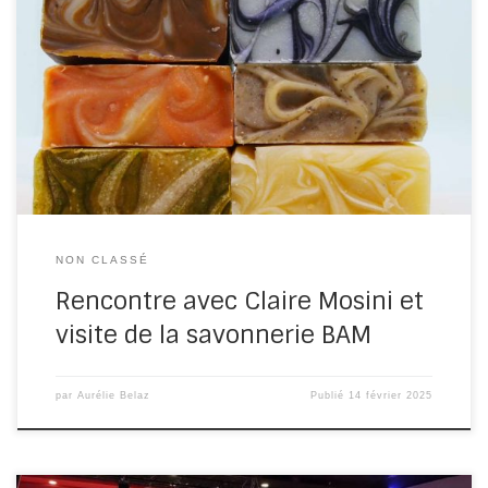
L’équipe de l’Office de Tourisme Destination Vendée
Grand Littoral a l’habitude de profiter de l’avant-saison
pour rendre visite à ses […]
NON CLASSÉ
Rencontre avec Claire Mosini et
visite de la savonnerie BAM
par
Aurélie Belaz
Publié
14 février 2025