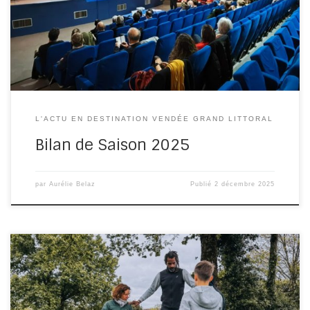
Pays de la Loire est jugée positive pour six professionnels
[…]
L'ACTU EN DESTINATION VENDÉE GRAND LITTORAL
Bilan de Saison 2025
par
Aurélie Belaz
Publié
2 décembre 2025
Un travail en collaboration avec Vendée Expansion L‘Office