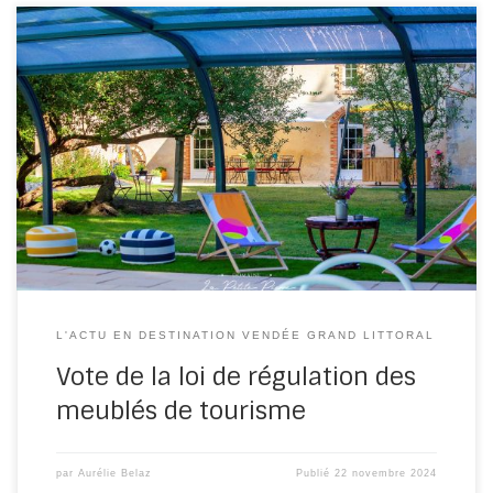
Une loi qui intervient sur le volet fiscal … Après des mois de
tractations, le feuilleton de la loi de […]
L'ACTU EN DESTINATION VENDÉE GRAND LITTORAL
Vote de la loi de régulation des
meublés de tourisme
par
Aurélie Belaz
Publié
22 novembre 2024