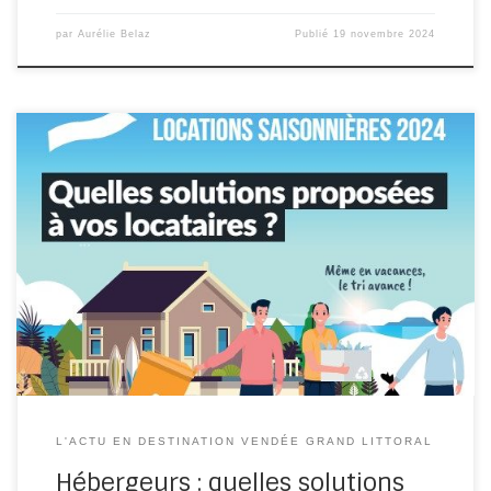
par
Aurélie Belaz
Publié
19 novembre 2024
La Communauté de communes Vendée Grand Littoral a
mis en place un nouveau fonctionnement pour le
ramassage des ordures ménagères. […]
L'ACTU EN DESTINATION VENDÉE GRAND LITTORAL
Hébergeurs : quelles solutions