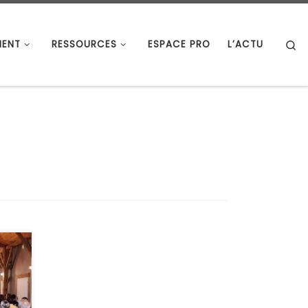
S
ENT
RESSOURCES
ESPACE PRO
L’ACTU
é le
u