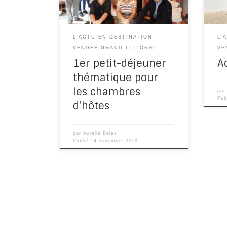
de M
premier petit-déjeuner […]
bur
L'ACTU EN DESTINATION
L'
VENDÉE GRAND LITTORAL
VE
1er petit-déjeuner
A
thématique pour
les chambres
pa
Pub
d’hôtes
par
Aurélie Belaz
Publié
14 novembre 2019