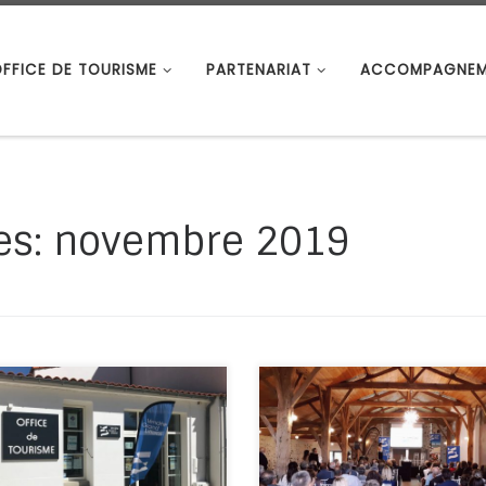
OFFICE DE TOURISME
PARTENARIAT
ACCOMPAGNEM
es:
novembre 2019
nouveau bureau de tourisme
Mardi 15 octobre s’est déroul
llisé ! A l’instar des bureaux
3ème Rendez-vous d’Après
ard-sur-Mer, Saint-Vincent-
Saison des professionnels d
Jard, Longeville-sur-Mer et
Tourisme en Vendée Grand