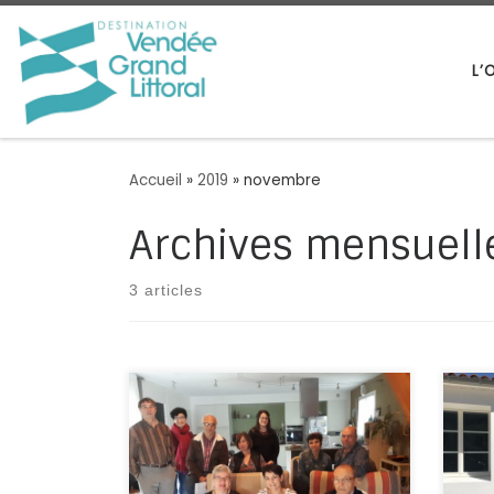
Passer au contenu
L’
Accueil
»
2019
»
novembre
Archives mensuell
3 articles
Un 
Un nouveau format de rencontre
labe
Le 14 novembre dernier, l’Office
de J
de Tourisme Destination Vendée
sur-
Grand Littoral organisait son