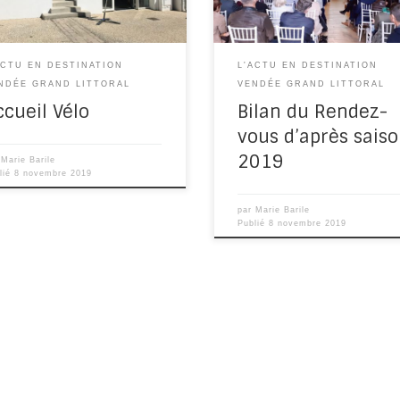
outiers-les-Mauxfaits, le
Littoral. 130 professionnels […
eau […]
ACTU EN DESTINATION
L'ACTU EN DESTINATION
NDÉE GRAND LITTORAL
VENDÉE GRAND LITTORAL
ccueil Vélo
Bilan du Rendez-
vous d’après sais
2019
r
Marie Barile
lié
8 novembre 2019
par
Marie Barile
Publié
8 novembre 2019