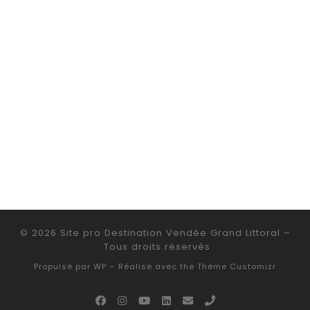
© 2026
Site pro Destination Vendée Grand Littoral
–
Tous droits réservés
Propulsé par
WP
– Réalisé avec the
Thème Customizr