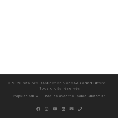
© 2026
Site pro Destination Vendée Grand Littoral
–
Tous droits réservés
Propulsé par
WP
– Réalisé avec the
Thème Customizr