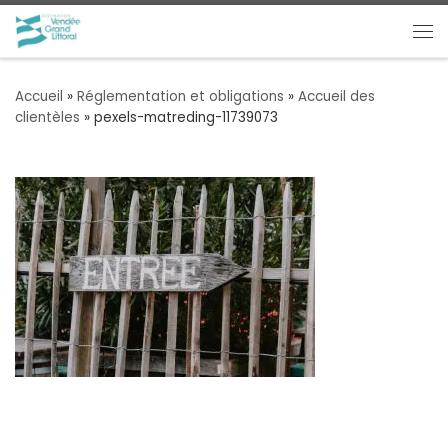
Passer au contenu
Me
Accueil
»
Réglementation et obligations
»
Accueil des
clientèles
»
pexels-matreding-11739073