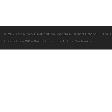
© 2026
Site pro Destination Vendée Grand Littoral
– Tous 
Propulsé par
WP
– Réalisé avec the
Thème Customizr