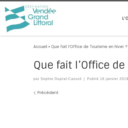
Passer au contenu
L’
Accueil
»
Que fait l’Office de Tourisme en hiver ?
Que fait l’Office d
par
Sophie Duprat-Caouré
|
Publié
16 janvier 201
Navigation des images
Précédent