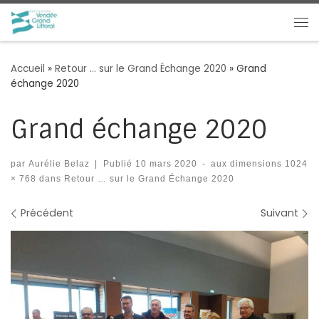
Passer au contenu
Me
Accueil
»
Retour … sur le Grand Échange 2020
»
Grand
échange 2020
Grand échange 2020
par
Aurélie Belaz
|
Publié
10 mars 2020
-
aux dimensions
1024
× 768
dans
Retour … sur le Grand Échange 2020
Navigation des images
Précédent
Suivant