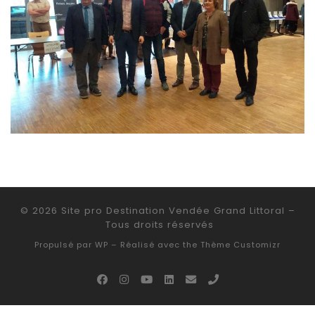
© 2026
Site pro Destination Vendée Grand Littoral
–
Tous droits réservés
Propulsé par
WP
– Réalisé avec the
Thème Customizr