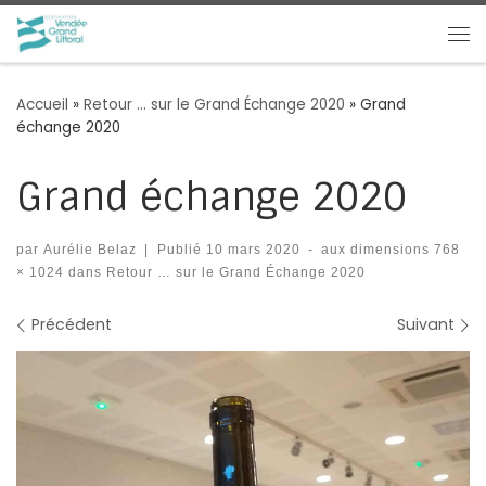
Passer au contenu
Me
Accueil
»
Retour … sur le Grand Échange 2020
»
Grand
échange 2020
Grand échange 2020
par
Aurélie Belaz
|
Publié
10 mars 2020
-
aux dimensions
768
× 1024
dans
Retour … sur le Grand Échange 2020
Navigation des images
Précédent
Suivant