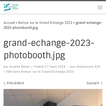
Passer au contenu
Me
Accueil
»
Retour sur le Grand Échange 2023
»
grand-echange-
2023-photobooth.jpg
grand-echange-2023-
photobooth.jpg
par
Aurélie Belaz
|
Publié
27 mars 2023
-
aux dimensions
426
× 568
dans
Retour sur le Grand Échange 2023
Navigation des images
Précédent
Suivant