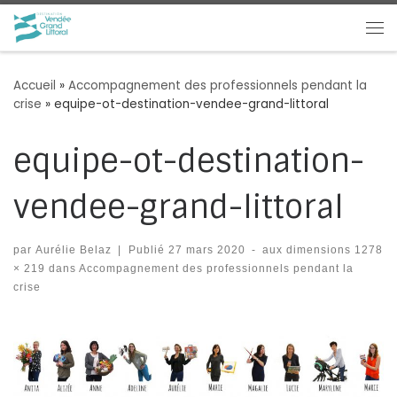
Passer au contenu
Me
Accueil
»
Accompagnement des professionnels pendant la
crise
»
equipe-ot-destination-vendee-grand-littoral
equipe-ot-destination-
vendee-grand-littoral
par
Aurélie Belaz
|
Publié
27 mars 2020
-
aux dimensions
1278
× 219
dans
Accompagnement des professionnels pendant la
crise
Navigation des images