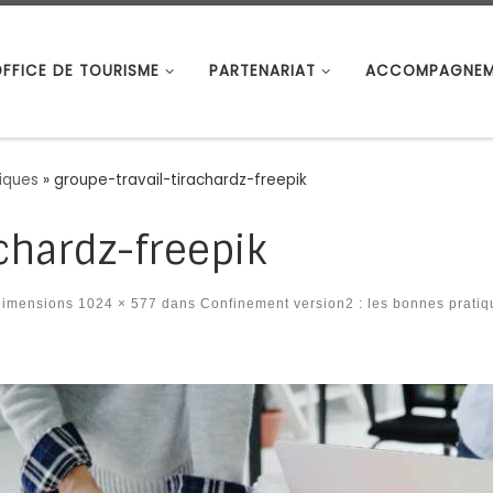
OFFICE DE TOURISME
PARTENARIAT
ACCOMPAGNEM
iques
»
groupe-travail-tirachardz-freepik
chardz-freepik
dimensions
1024 × 577
dans
Confinement version2 : les bonnes prati