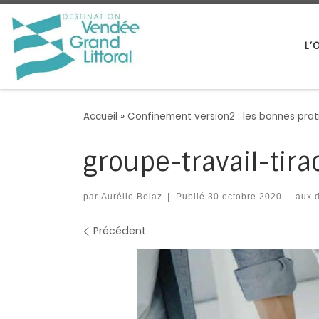
Passer au contenu
L’
Accueil
»
Confinement version2 : les bonnes prat
groupe-travail-tira
par
Aurélie Belaz
|
Publié
30 octobre 2020
-
aux 
Navigation des images
Précédent